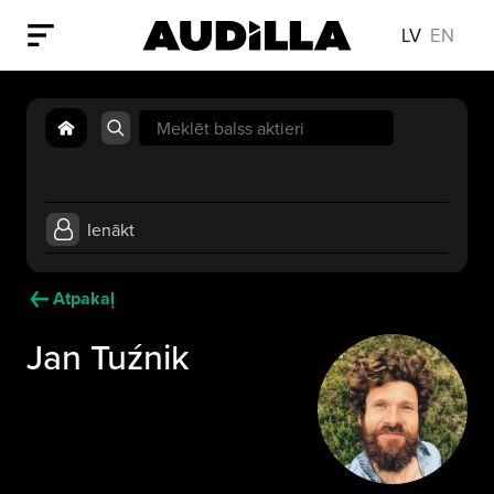
LV
EN
Search
for:
Ienākt
Atpakaļ
Jan Tuźnik