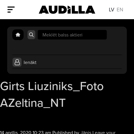
LV
EN
Search
for:
Ienākt
Girts Liuziniks_Foto
AZeltina_NT
14 aprīlis, 2020 10:23 am
Published by
Jānis
Leave your