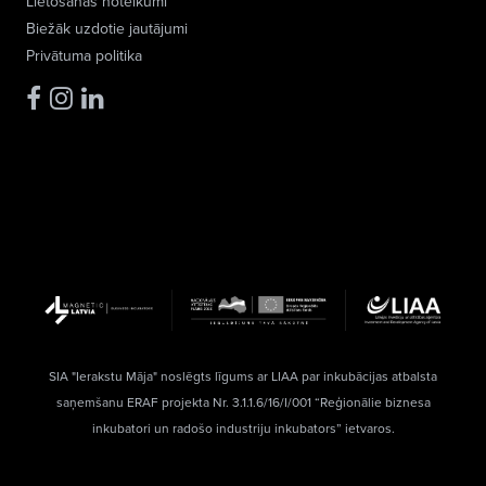
Lietošanas noteikumi
Biežāk uzdotie jautājumi
Privātuma politika
SIA "Ierakstu Māja" noslēgts līgums ar LIAA par inkubācijas atbalsta
saņemšanu ERAF projekta Nr. 3.1.1.6/16/I/001 “Reģionālie biznesa
inkubatori un radošo industriju inkubators” ietvaros.