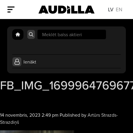
LV
EN
Search
for:
Ienākt
FB_IMG_169996476967
14 novembris, 2023 2:49 pm
Published by
Artūrs Strazds-
Strazdiņš