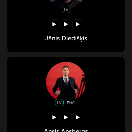
LV
Jānis Diedišķis
LV
ENG
Ansis Ansbergs