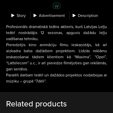
LV
Story
Advertisement
Description
Profesionāls dramatiskā teātra aktieris, kurš Latvijas Leļļu
teātrī nostrādājis 12 sezonas, apguvis dažādu leļļu
vadīšanas tehniku.
Pieredzējis kino animāciju filmu ieskaņotājs, kā arī
aizkadra balss dažādiem projektiem. Līdzās reklāmu
ieskaņošanai tādiem klientiem kā “Maxima”, “Opel”,
“Lattelecom” u.c., ir arī pieredze filmējoties gan reklāmās,
gan seriālos.
Paralēli darbam teātrī un dažādos projektos nodarbojas ar
mūziku – grupā “7dēli”.
Related products