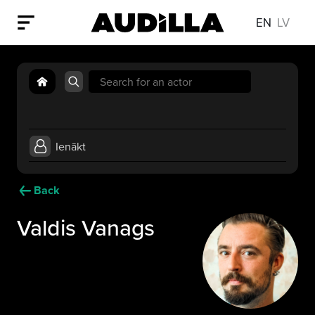
EN
LV
Search
for:
Ienākt
Back
Valdis Vanags