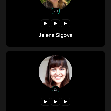
RU
Jeļena Sigova
LV