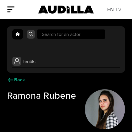
EN
LV
Search
for:
Ienākt
Back
Ramona Rubene