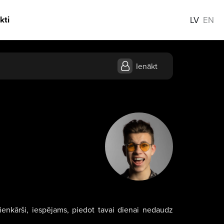
kti
LV
EN
Ienākt
vienkārši, iespējams, piedot tavai dienai nedaudz