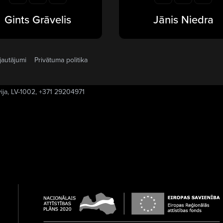
Gints Grāvelis
Jānis Niedra
jautājumi
Privātuma politika
vija, LV-1002, +371 29204971