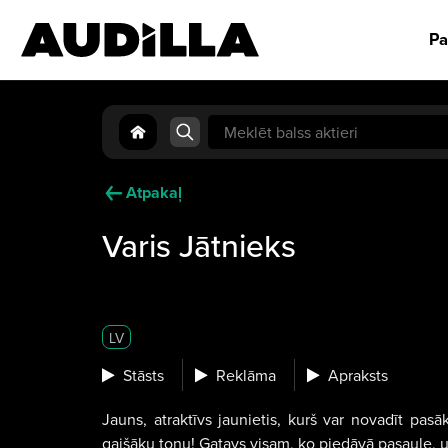
Pa
Search
for:
Atpakaļ
Varis Jātnieks
LV
Stāsts
Reklāma
Apraksts
Jauns, atraktīvs jaunietis, kurš var novadīt pas
gaišāku toņu! Gatavs visam, ko piedāvā pasaule, 