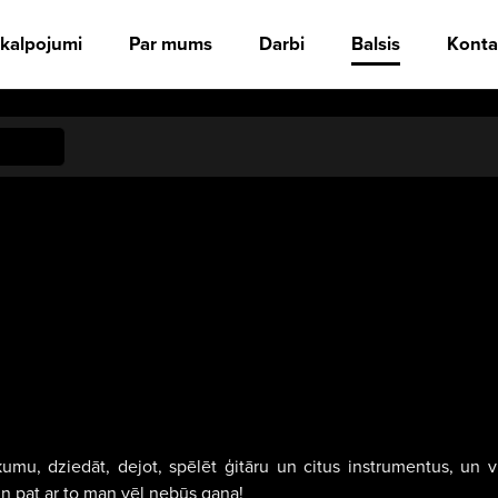
kalpojumi
Par mums
Darbi
Balsis
Konta
ākumu, dziedāt, dejot, spēlēt ģitāru un citus instrumentus, un 
un pat ar to man vēl nebūs gana!