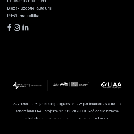
Lietošanas noteikumi
Biežāk uzdotie jautājumi
Privātuma politika
SIA "Ierakstu Māja" noslēgts līgums ar LIAA par inkubācijas atbalsta
saņemšanu ERAF projekta Nr. 3.1.1.6/16/I/001 “Reģionālie biznesa
inkubatori un radošo industriju inkubators” ietvaros.