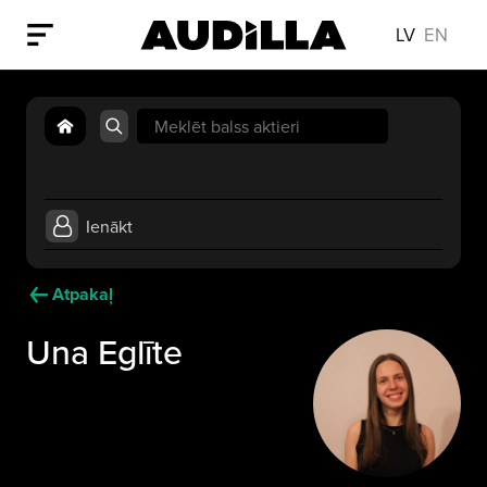
LV
EN
Search
for:
Ienākt
Atpakaļ
Una Eglīte