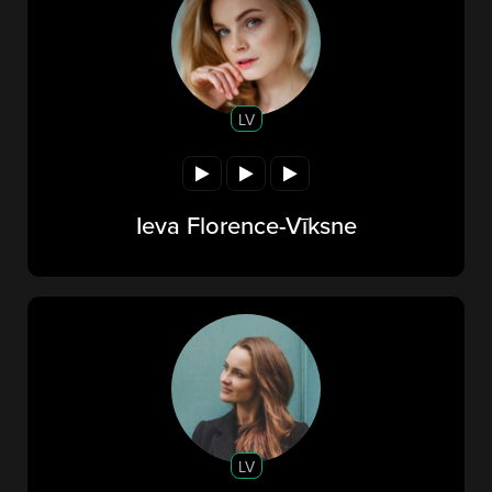
LV
Ieva Florence-Vīksne
LV