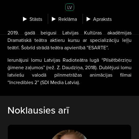
LV
Stāsts
Reklāma
Apraksts
2019. gadā beigusi Latvijas Kultūras akadēmijas
Dramatiskā teātra aktieru kursu ar specializāciju leļļu
teātrī. Šobrīd strādā teātra apvienībā “ESARTE”.
Ierunājusi lomu Latvijas Radioteātra lugā “Pilsētbērziņu
ģimene zaļumos” (rež. Z. Daudziņa, 2018). Dublējusi lomu
latviešu valodā pilnmetrāžas animācijas filmai
“Incredibles 2” (SDI Media Latvia).
Noklausies arī