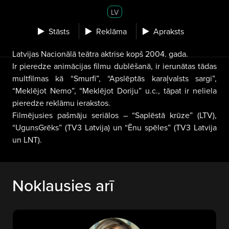
LV
Stāsts
Reklāma
Apraksts
Latvijas Nacionālā teātra aktrise kopš 2004. gada.
Ir pieredze animācijas filmu dublēšanā, ir ierunātas tādas
multfilmas kā “Smurfi”, “Apslēptās karaļvalsts sargi”,
“Meklējot Nemo”, “Meklējot Doriju” u.c., tāpat ir neliela
pieredze reklāmu ierakstos.
Filmējusies pašmāju seriālos – “Saplēstā krūze” (LTV),
“UgunsGrēks” (TV3 Latvija) un “Ēnu spēles” (TV3 Latvija
un LNT).
Noklausies arī