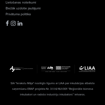
Lietošanas noteikumi
Biežāk uzdotie jautājumi
Privātuma politika
SIA "Ierakstu Māja" noslēgts līgums ar LIAA par inkubācijas atbalsta
saņemšanu ERAF projekta Nr. 3.1.1.6/16/I/001 “Reģionālie biznesa
inkubatori un radošo industriju inkubators” ietvaros.