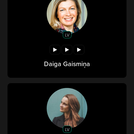
LV
Daiga Gaismiņa
LV