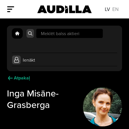
LV
EN
Search
for:
Ienākt
Atpakaļ
Inga Misāne-
Grasberga