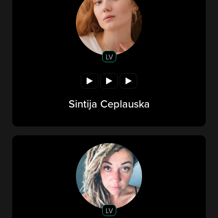
LV
Sintija Ceplauska
LV