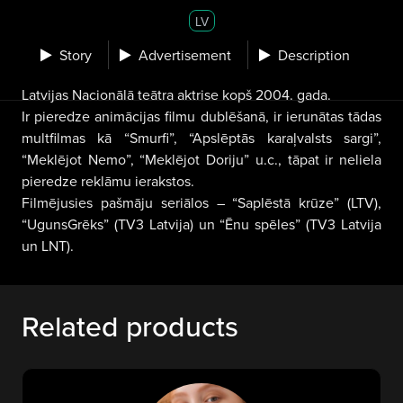
LV
Story
Advertisement
Description
Latvijas Nacionālā teātra aktrise kopš 2004. gada.
Ir pieredze animācijas filmu dublēšanā, ir ierunātas tādas
multfilmas kā “Smurfi”, “Apslēptās karaļvalsts sargi”,
“Meklējot Nemo”, “Meklējot Doriju” u.c., tāpat ir neliela
pieredze reklāmu ierakstos.
Filmējusies pašmāju seriālos – “Saplēstā krūze” (LTV),
“UgunsGrēks” (TV3 Latvija) un “Ēnu spēles” (TV3 Latvija
un LNT).
Related products