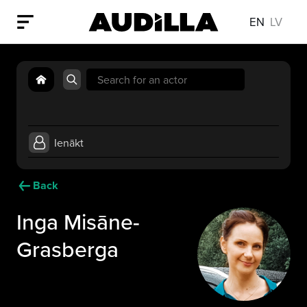
EN
LV
Search
for:
Ienākt
Back
Inga Misāne-
Grasberga