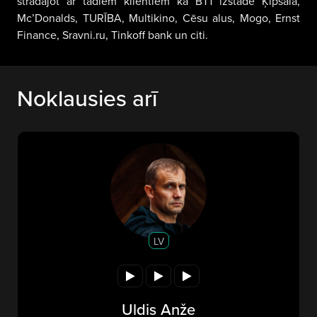
strādājot ar tādiem klientiem kā BT1 izstāde Ķīpsalā,
Mc’Donalds, TURĪBA, Multikino, Cēsu alus, Mogo, Ernst
Finance, Sravni.ru, Tinkoff bank un citi.
Noklausies arī
LV
Uldis Anže