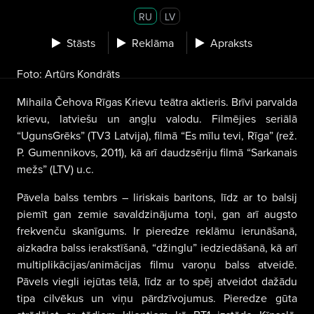
RU
LV
Stāsts
Reklāma
Apraksts
Foto: Artūrs Kondrāts
Mihaila Čehova Rīgas Krievu teātra aktieris. Brīvi parvalda
krievu, latviešu un angļu valodu. Filmējies seriālā
“UgunsGrēks” (TV3 Latvija), filmā “Es mīlu tevi, Rīga” (rež.
P. Gumennikovs, 2011), kā arī daudzsēriju filmā “Sarkanais
mežs” (LTV) u.c.
Pāvela balss tembrs – liriskais baritons, līdz ar to balsij
piemīt gan zemie savaldzinājuma toņi, gan arī augsto
frekvenču skanīgums. Ir pieredze reklāmu ierunāšanā,
aizkadra balss ierakstīšanā, “džinglu” iedziedāšanā, kā arī
multiplikācijas/animācijas filmu varoņu balss atveidē.
Pāvels viegli iejūtas tēlā, līdz ar to spēj atveidot dažādu
tipa cilvēkus un viņu pārdzīvojumus. Pieredze gūta