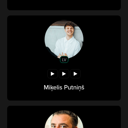
LV
Miķelis Putniņš