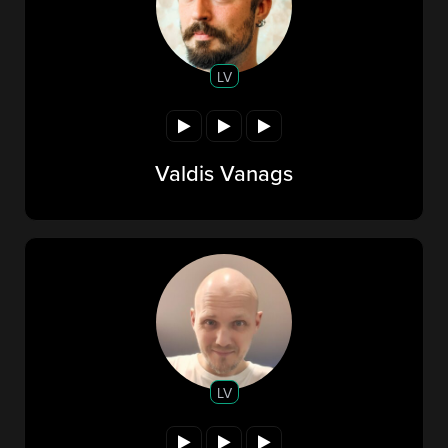
LV
Valdis Vanags
LV