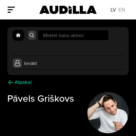
LV
EN
Search
for:
Ienākt
Atpakaļ
Pāvels Griškovs