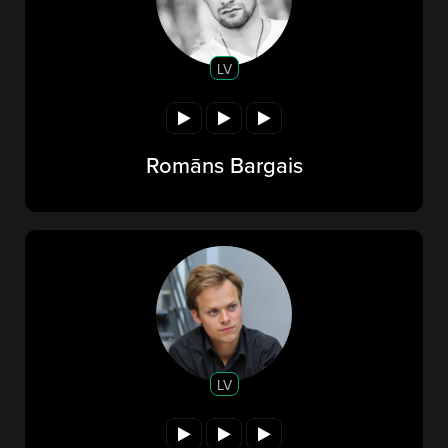
LV
Romāns Bargais
LV