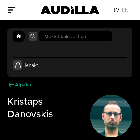
LV
EN
Search
for:
Ienākt
Atpakaļ
Kristaps
Danovskis