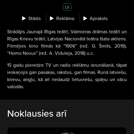
LV
Stāsts
Reklāma
Apraksts
Strādājis Jaunajā Rīgas teātrī, Valmieras drāmas teātrī un
Rīgas Krievu teātrī, Latvijas Nacionālā teātra štata aktieris.
Filmējies kino filmās kā “1906” (rež. G. Šmits, 2019),
“Homo Novus” (rež. A. Viduleja, 2018) u.c.
15 gadu pieredze TV un radio reklāmu ierunāšanā, tāpat
ieskaņojis gan pasakas, rakstus, gan filmas. Runā latviešu,
krievu, angļu, kā arī nedaudz lietuviešu, spāņu un vācu
valodās.
Noklausies arī