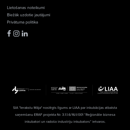
Lietošanas noteikumi
Biežāk uzdotie jautājumi
Privātuma politika
SIA "Ierakstu Māja" noslēgts līgums ar LIAA par inkubācijas atbalsta
saņemšanu ERAF projekta Nr. 3.1.1.6/16/I/001 “Reģionālie biznesa
inkubatori un radošo industriju inkubators” ietvaros.