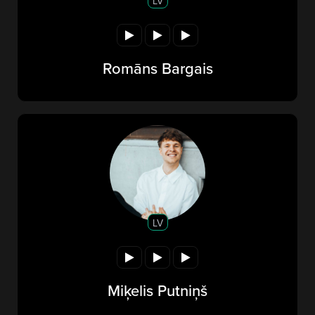
LV
Romāns Bargais
LV
Miķelis Putniņš