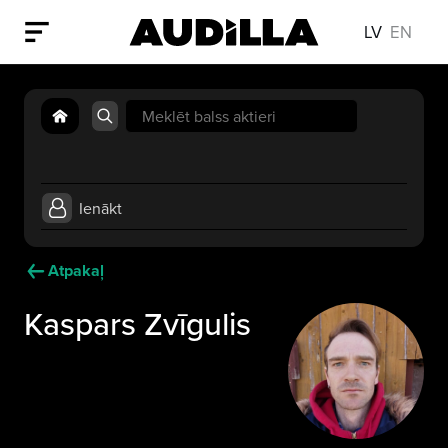
LV
EN
Search
for:
Ienākt
Atpakaļ
Kaspars Zvīgulis