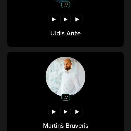
LV
Uldis Anže
LV
Mārtiņš Brūveris