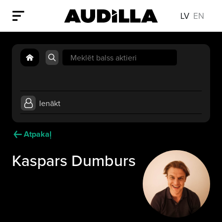
LV
EN
Search
for:
Ienākt
Atpakaļ
Kaspars Dumburs