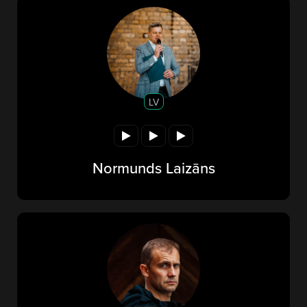
LV
Normunds Laizāns