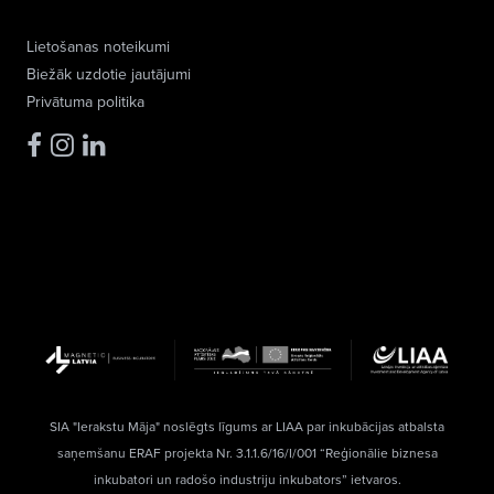
Lietošanas noteikumi
Biežāk uzdotie jautājumi
Privātuma politika
SIA "Ierakstu Māja" noslēgts līgums ar LIAA par inkubācijas atbalsta
saņemšanu ERAF projekta Nr. 3.1.1.6/16/I/001 “Reģionālie biznesa
inkubatori un radošo industriju inkubators” ietvaros.