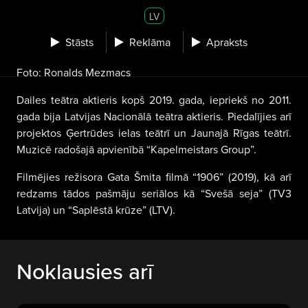
LV
Stāsts
Reklāma
Apraksts
Foto: Ronalds Mezmacs
Dailes teātra aktieris kopš 2019. gada, iepriekš no 2011.
gada bija Latvijas Nacionālā teātra aktieris. Piedalījies arī
projektos Ģertrūdes ielas teātrī un Jaunajā Rīgas teātrī.
Muzicē radošajā apvienībā “Kapelmeistars Group”.
Filmējies režisora Gata Šmita filmā “1906” (2019), kā arī
redzams tādos pašmāju seriālos kā “Svešā seja” (TV3
Latvija) un “Saplēstā krūze” (LTV).
Noklausies arī