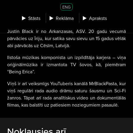
ENG
Stāsts
Reklāma
Apraksts
Justin Black ir no Arkanzasas, ASV. 20 gadu vecumā
pārvācies uz Īriju, kur satika savu sievu un 15 gadus vēlāk
abi pārvācās uz Cēsīm, Latvijā.
Ilstoša mūzikas komponista un izpildītāja karjera – viņa
oriģinālmūzika ir izmantota TV šovos, kā, piemēram
“Being Erica”.
Viņš ir arī veiksmīgs YouTuberis kanālā MrBlackPasta, kur
viņš regulāri rada audio drāmu saturu šausmu un Sci-Fi
žanros. Tāpat arī rada analītiskus video un dokumentālās
filmas, kas balstīti uz patiesiem noziegumiem pasaulē.
Noklausies arī