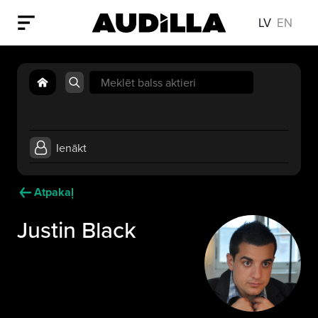
LV
EN
Search
for:
Ienākt
Atpakaļ
Justin Black