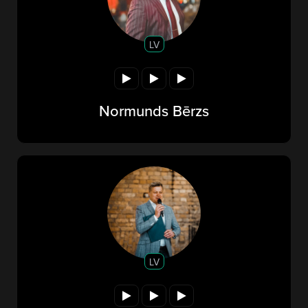
LV
Normunds Bērzs
LV