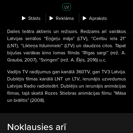
LV
Stāsts
Reklāma
Apraksts
Dailes teātra aktieris un režisors. Redzams arī vairākos
Latvijas seriālos “Eņģeļu māja” (LTV), “Cerību iela 21”
(LNT), “Likteņa līdumnieki” (LTV) un daudzos citos. Tāpat
bijušas vairākas kino lomas filmās “Rīgas sargi” (rež. A.
Grauba, 2007), “Svingeri” (rež. A. Ēķis, 2016) u.c.
Vadījis TV raidījumus gan kanālā 360TV, gan TV3 Latvija.
Dublējis filmas kanālā LNT un LTV, ierunājis uzvedumus
Latvijas Radio radioteātrī. Dublējis un ierunājis animācijas
filmas, tajā skaitā Rozes Stiebras animācijas filmu “Māsa
un brālītis” (2008).
Noklausies arī