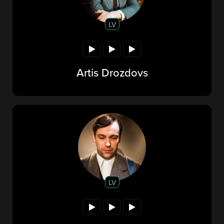
LV
Artis Drozdovs
LV