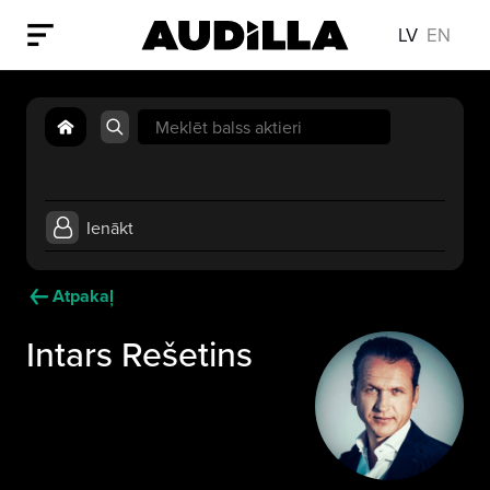
LV
EN
Search
for:
Ienākt
Atpakaļ
Intars Rešetins