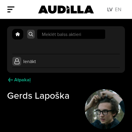
LV
EN
Search
for:
Ienākt
Atpakaļ
Gerds Lapoška