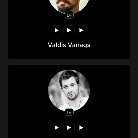
LV
Valdis Vanags
LV