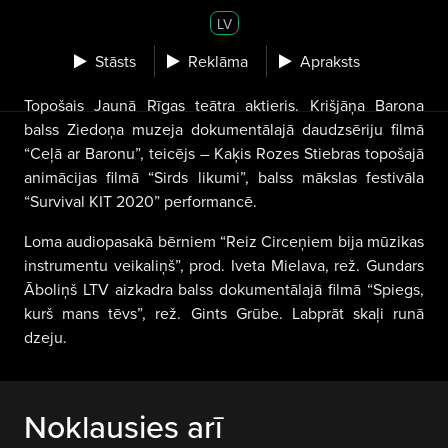
LV
Stāsts
Reklāma
Apraksts
Topošais Jaunā Rīgas teātra aktieris. Krišjāņa Barona
balss Ziedoņa muzeja dokumentālajā daudzsēriju filmā
“Ceļā ar Baronu”, teicējs – Kaķis Rozes Stiebras topošajā
animācijas filmā “Sirds likumi”, balss mākslas festivāla
“Survival KIT 2020” performancē.
Loma audiopasakā bērniem “Reiz Circeņiem bija mūzikas
instrumentu veikaliņš”, prod. Iveta Mielava, rež. Gundars
Āboliņš LTV aizkadra balss dokumentālajā filmā “Spiegs,
kurš mans tēvs”, rež. Gints Grūbe. Labprāt skaļi runā
dzeju.
Noklausies arī