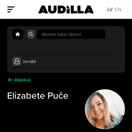
LV
EN
Search
for:
Ienākt
Atpakaļ
Elizabete Puče