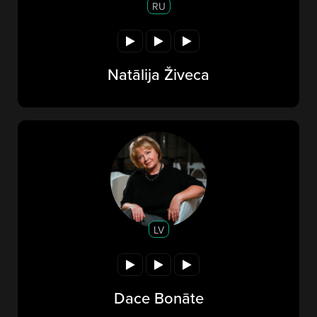
RU
Natālija Živeca
LV
Dace Bonāte