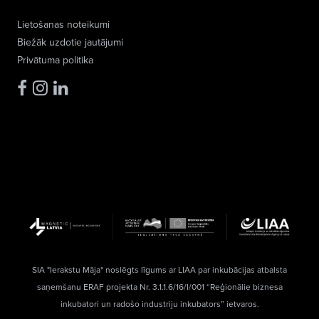
Lietošanas noteikumi
Biežāk uzdotie jautājumi
Privātuma politika
SIA "Ierakstu Māja" noslēgts līgums ar LIAA par inkubācijas atbalsta
saņemšanu ERAF projekta Nr. 3.1.1.6/16/I/001 “Reģionālie biznesa
inkubatori un radošo industriju inkubators” ietvaros.