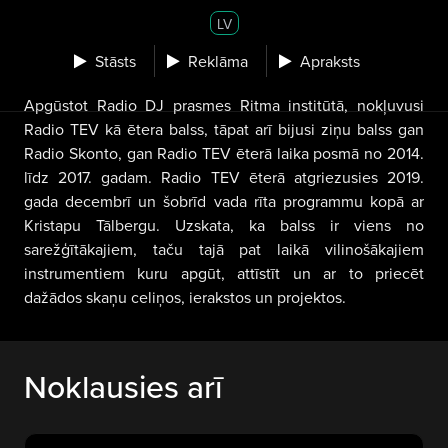
LV
Stāsts
Reklāma
Apraksts
Apgūstot Radio DJ prasmes Ritma institūtā, nokļuvusi
Radio TEV kā ētera balss, tāpat arī bijusi ziņu balss gan
Radio Skonto, gan Radio TEV ēterā laika posmā no 2014.
līdz 2017. gadam. Radio TEV ēterā atgriezusies 2019.
gada decembrī un šobrīd vada rīta programmu kopā ar
Kristapu Tālbergu. Uzskata, ka balss ir viens no
sarežģītākajiem, taču tajā pat laikā vilinošākajiem
instrumentiem kuru apgūt, attīstīt un ar to priecēt
dažādos skaņu celiņos, ierakstos un projektos.
Noklausies arī