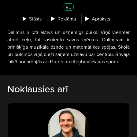
RU
Stāsts
Reklāma
Apraksts
Dalimirs ir ļoti aktīvs un uzņēmīgs puika. Viņš vienmēr
atrod ceļu, lai sasniegtu savus mērķus. Dalimiram ir
brīnišķīga muzikāla dzirde un matemātikas spējas. Skolā
un pulciņos viņš bieži saņem uzslavu par centību. Brīvajā
laikā nodarbojās ar džu-do un riteņbraukšanas sportu.
Noklausies arī