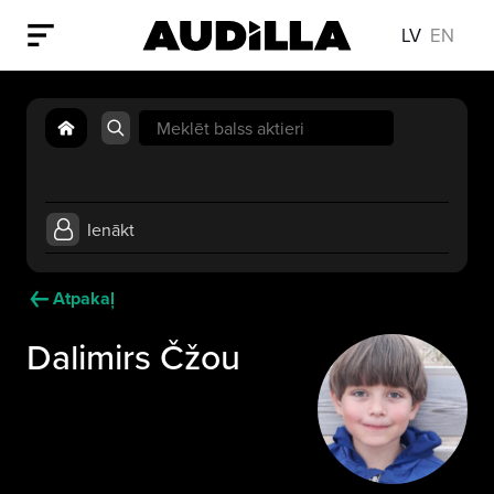
LV
EN
Search
for:
Ienākt
Atpakaļ
Dalimirs Čžou