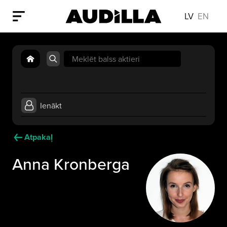
LV
EN
Search
for:
Ienākt
Atpakaļ
Anna Kronberga