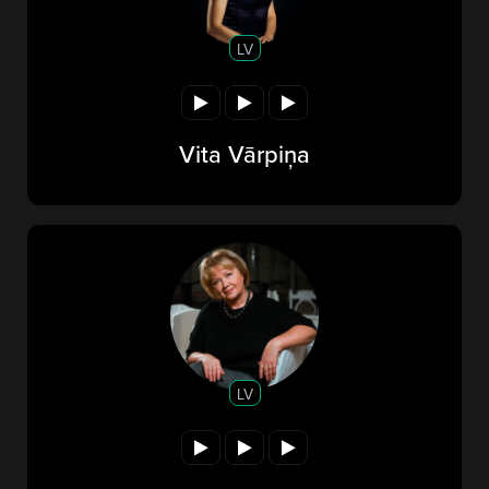
LV
Vita Vārpiņa
LV