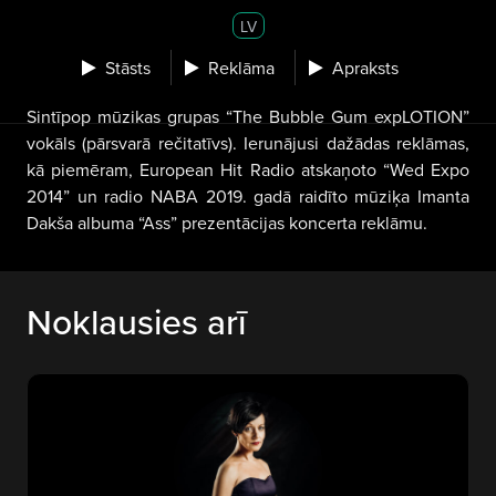
LV
Stāsts
Reklāma
Apraksts
Sintīpop mūzikas grupas “The Bubble Gum expLOTION”
vokāls (pārsvarā rečitatīvs). Ierunājusi dažādas reklāmas,
kā piemēram, European Hit Radio atskaņoto “Wed Expo
2014” un radio NABA 2019. gadā raidīto mūziķa Imanta
Dakša albuma “Ass” prezentācijas koncerta reklāmu.
Noklausies arī