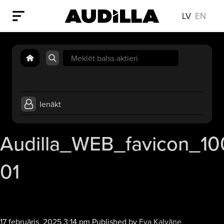
LV
EN
Search
for:
Ienākt
Audilla_WEB_favicon_10
01
17 februāris, 2025 3:14 pm
Published by
Eva Kalvāne