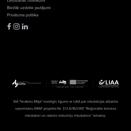
Lietošanas noteikumi
Biežāk uzdotie jautājumi
Privātuma politika
SIA "Ierakstu Māja" noslēgts līgums ar LIAA par inkubācijas atbalsta
saņemšanu ERAF projekta Nr. 3.1.1.6/16/I/001 “Reģionālie biznesa
inkubatori un radošo industriju inkubators” ietvaros.