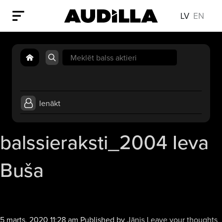
LV
EN
Search
for:
Ienākt
balssieraksti_2004 Ieva
Buša
5 marts, 2020 11:28 am
Published by
Jānis
Leave your thoughts