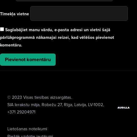
Tīmekļa vietne
Saglabājiet manu vārdu, e-pasta adresi un vietni šajā
pārlūkprogrammā nākamajai reizei, kad vēlēšos pievienot
komentāru.
© 2023 Visas tiesības aizsargātas.
SIA Ierakstu māja
, Robežu 27, Rīga, Latvija, LV-1002,
+371 29204971
Lietošanas noteikumi
Biežāk uzdotie jautājumi