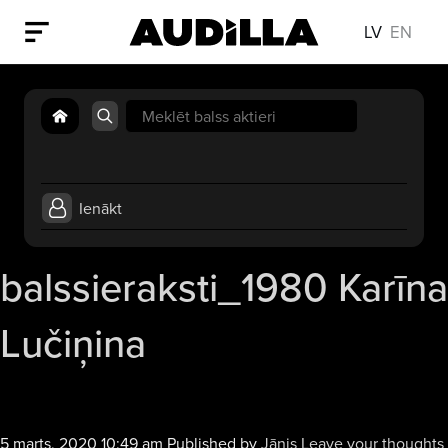
LV
EN
Search
for:
Ienākt
balssieraksti_1980 Karīna
Lučiņina
5 marts, 2020 10:49 am
Published by
Jānis
Leave your thoughts