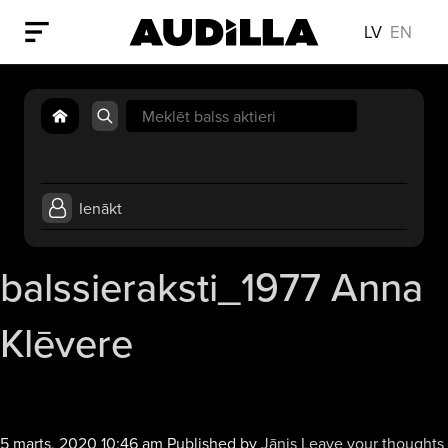
LV
EN
Search
for:
Ienākt
balssieraksti_1977 Anna
Klēvere
5 marts, 2020 10:46 am
Published by
Jānis
Leave your thoughts