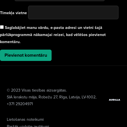
Tīmekļa vietne
Saglabājiet manu vārdu, e-pasta adresi un vietni šajā
pārlūkprogrammā nākamajai reizei, kad vēlēšos pievienot
komentāru.
© 2023 Visas tiesības aizsargātas.
SIA Ierakstu māja
, Robežu 27, Rīga, Latvija, LV-1002,
+371 29204971
Lietošanas noteikumi
Biežāk uzdotie jautājumi