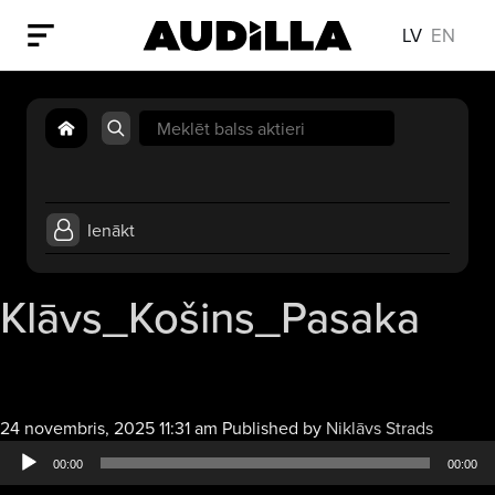
LV
EN
Search
for:
Ienākt
Klāvs_Košins_Pasaka
Audio
24 novembris, 2025 11:31 am
Published by
Niklāvs Strads
atskaņot
00:00
00:00