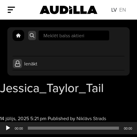
LV
EN
Search
for:
Ienākt
Jessica_Taylor_Tail
Audio
14 jūlijs, 2025 5:21 pm
Published by
Niklāvs Strads
atskaņotājs
00:00
00:00