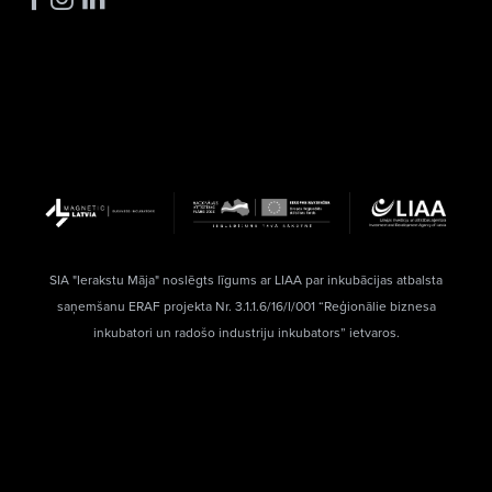
SIA "Ierakstu Māja" noslēgts līgums ar LIAA par inkubācijas atbalsta
saņemšanu ERAF projekta Nr. 3.1.1.6/16/I/001 “Reģionālie biznesa
inkubatori un radošo industriju inkubators” ietvaros.