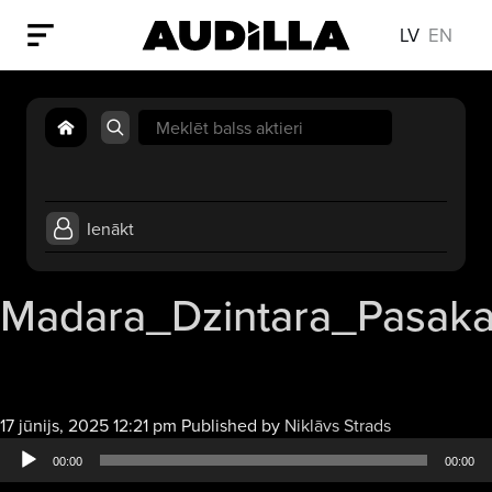
LV
EN
Search
for:
Ienākt
Madara_Dzintara_Pasak
Audio
17 jūnijs, 2025 12:21 pm
Published by
Niklāvs Strads
atskaņotājs
00:00
00:00