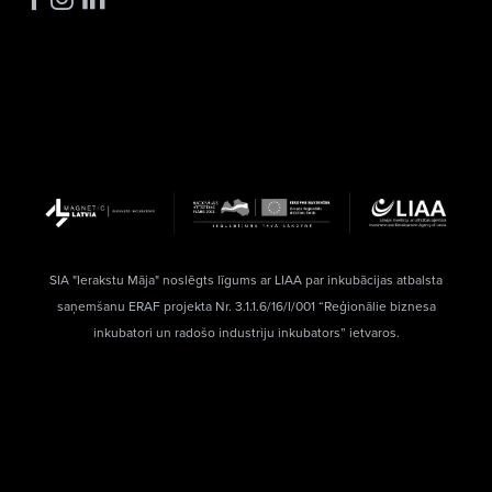
SIA "Ierakstu Māja" noslēgts līgums ar LIAA par inkubācijas atbalsta
saņemšanu ERAF projekta Nr. 3.1.1.6/16/I/001 “Reģionālie biznesa
inkubatori un radošo industriju inkubators” ietvaros.