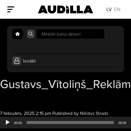
LV
EN
Search
for:
Ienākt
Gustavs_Vītoliņš_Reklā
Audio
7 februāris, 2025 2:15 pm
Published by
Niklāvs Strads
atskaņotājs
00:00
00:00