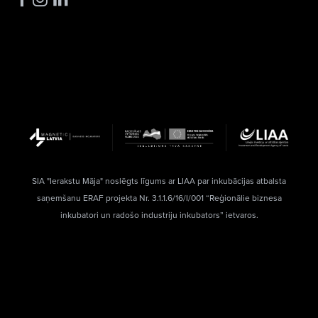
SIA "Ierakstu Māja" noslēgts līgums ar LIAA par inkubācijas atbalsta
saņemšanu ERAF projekta Nr. 3.1.1.6/16/I/001 “Reģionālie biznesa
inkubatori un radošo industriju inkubators” ietvaros.