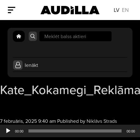
LV
EN
Search
for:
Ienākt
Kate_Kokamegi_Reklām
Audio
7 februāris, 2025 9:40 am
Published by
Niklāvs Strads
atskaņotāj
00:00
00:00