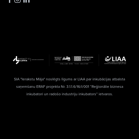
SIA "Ierakstu Māja" noslēgts līgums ar LIAA par inkubācijas atbalsta
saņemšanu ERAF projekta Nr. 3.1.1.6/16/I/001 “Reģionālie biznesa
inkubatori un radošo industriju inkubators” ietvaros.