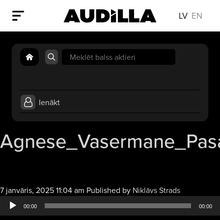
LV
EN
Search
for:
Ienākt
Agnese_Vasermane_Pas
Audio
7 janvāris, 2025 11:04 am
Published by
Niklāvs Strads
atskaņotājs
00:00
00:00