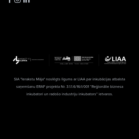
SIA "Ierakstu Māja" noslēgts līgums ar LIAA par inkubācijas atbalsta
saņemšanu ERAF projekta Nr. 3.1.1.6/16/I/001 “Reģionālie biznesa
inkubatori un radošo industriju inkubators” ietvaros.