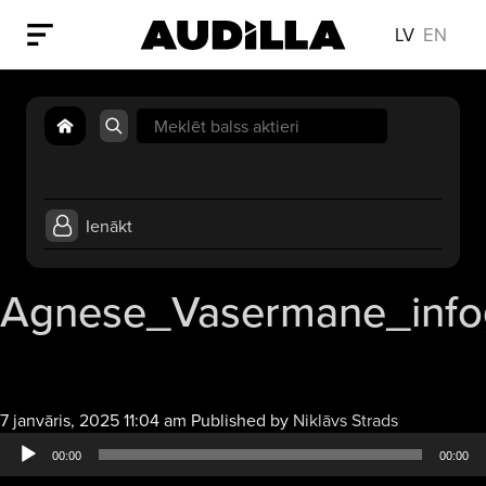
LV
EN
Search
for:
Ienākt
Agnese_Vasermane_infog
Audio
7 janvāris, 2025 11:04 am
Published by
Niklāvs Strads
atskaņotājs
00:00
00:00