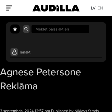
LV
EN
Search
for:
Ienākt
Agnese Petersone
Reklāma
Audio
3 septembris, 2024 12:57 pm
Published by
Niklāvs Strads