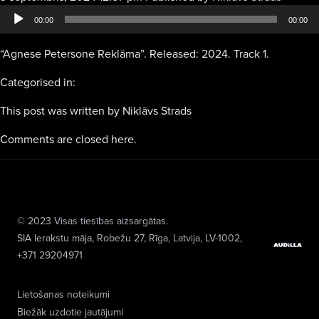
atskaņo
00:00
00:00
“Agnese Petersone Reklāma”. Released: 2024. Track 1.
Categorised in:
This post was written by Niklāvs Strads
Comments are closed here.
© 2023 Visas tiesības aizsargātas.
SIA Ierakstu māja
, Robežu 27, Rīga, Latvija, LV-1002,
+371 29204971
Lietošanas noteikumi
Biežāk uzdotie jautājumi