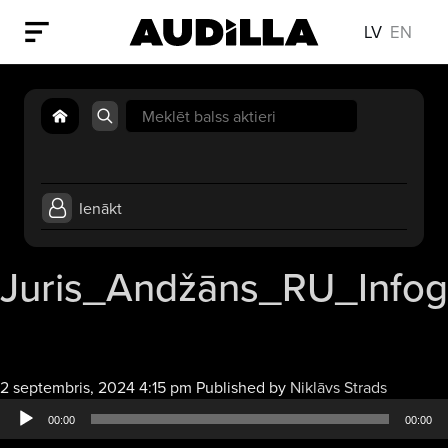
LV
EN
Search
for:
Ienākt
Juris_Andžāns_RU_Infog
Audio
2 septembris, 2024 4:15 pm
Published by
Niklāvs Strads
atskaņot
00:00
00:00