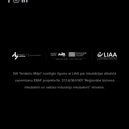
SIA "Ierakstu Māja" noslēgts līgums ar LIAA par inkubācijas atbalsta
saņemšanu ERAF projekta Nr. 3.1.1.6/16/I/001 “Reģionālie biznesa
inkubatori un radošo industriju inkubators” ietvaros.