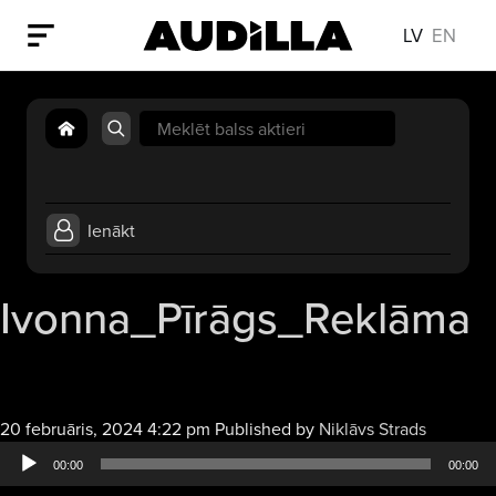
LV
EN
Search
for:
Ienākt
Ivonna_Pīrāgs_Reklāma
Audio
20 februāris, 2024 4:22 pm
Published by
Niklāvs Strads
atskaņotā
00:00
00:00