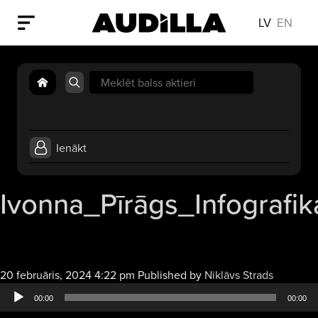
LV
EN
Search
for:
Ienākt
Ivonna_Pīrāgs_Infografik
Audio
20 februāris, 2024 4:22 pm
Published by
Niklāvs Strads
atskaņotā
00:00
00:00