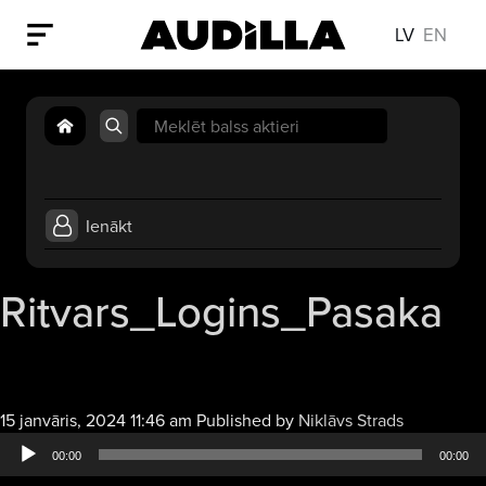
LV
EN
Search
for:
Ienākt
Ritvars_Logins_Pasaka
Audio
15 janvāris, 2024 11:46 am
Published by
Niklāvs Strads
atskaņotāj
00:00
00:00