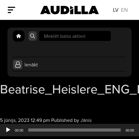
LV
EN
Search
for:
Ienākt
Beatrise_Heislere_ENG_I
Audio
5 jūnijs, 2023 12:49 pm
Published by
Jānis
atskaņotājs
00:00
00:00