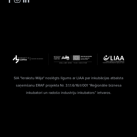
SIA "Ierakstu Māja" noslēgts līgums ar LIAA par inkubācijas atbalsta
saņemšanu ERAF projekta Nr. 3.1.1.6/16/I/001 “Reģionālie biznesa
inkubatori un radošo industriju inkubators” ietvaros.