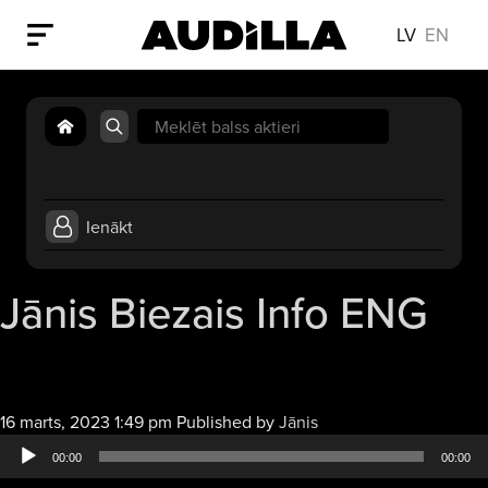
LV
EN
Search
for:
Ienākt
Jānis Biezais Info ENG
Audio
16 marts, 2023 1:49 pm
Published by
Jānis
atskaņotājs
00:00
00:00