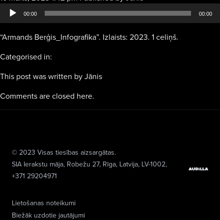
atskaņotājs
00:00
00:00
“Armands Berģis_Infografika”. Izlaists: 2023. 1 celiņš.
Categorised in:
This post was written by Jānis
Comments are closed here.
© 2023 Visas tiesības aizsargātas.
SIA Ierakstu māja
, Robežu 27, Rīga, Latvija, LV-1002,
+371 29204971
Lietošanas noteikumi
Biežāk uzdotie jautājumi