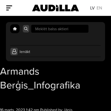
LV
EN
Search
for:
Ienākt
Armands
Berģis_Infografika
Audio
16 marts, 2023 1:42 pm
Published by
Jānis