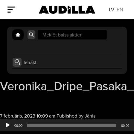
LV
EN
Search
for:
Ienākt
Veronika_Dripe_Pasaka
Audio
7 februāris, 2023 10:09 am
Published by
Jānis
atskaņotājs
00:00
00:00