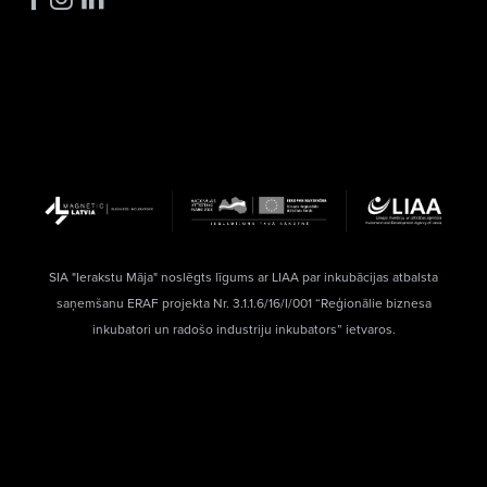
SIA "Ierakstu Māja" noslēgts līgums ar LIAA par inkubācijas atbalsta
saņemšanu ERAF projekta Nr. 3.1.1.6/16/I/001 “Reģionālie biznesa
inkubatori un radošo industriju inkubators” ietvaros.