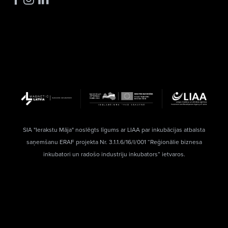
SIA "Ierakstu Māja" noslēgts līgums ar LIAA par inkubācijas atbalsta
saņemšanu ERAF projekta Nr. 3.1.1.6/16/I/001 “Reģionālie biznesa
inkubatori un radošo industriju inkubators” ietvaros.