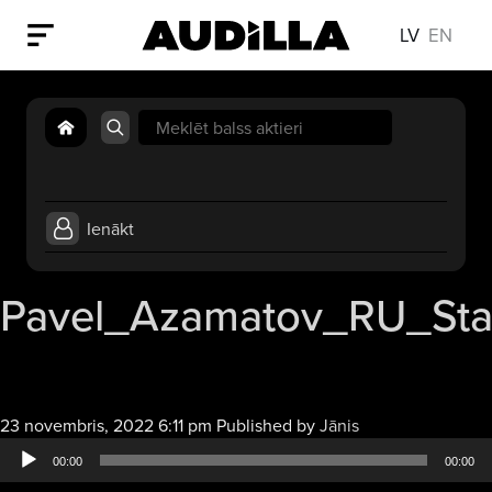
LV
EN
Search
for:
Ienākt
Pavel_Azamatov_RU_Sta
Audio
23 novembris, 2022 6:11 pm
Published by
Jānis
atskaņotājs
00:00
00:00