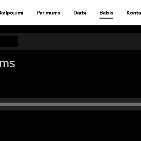
kalpojumi
Par mums
Darbi
Balsis
Konta
ums