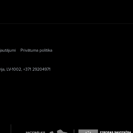
jautājumi
Privātuma politika
vija, LV-1002, +371 29204971