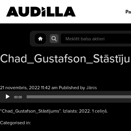
Pa
Search
for:
Chad_Gustafson_Stāstīj
Audio
21 novembris, 2022 11:42 am
Published by
Jānis
atskaņotājs
00:00
“Chad_Gustafson_Stāstījums”. Izlaists: 2022. 1 celiņš.
Categorised in: