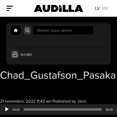
LV
EN
Search
for:
Ienākt
Chad_Gustafson_Pasaka
Audio
21 novembris, 2022 11:42 am
Published by
Jānis
atskaņotājs
00:00
00:00