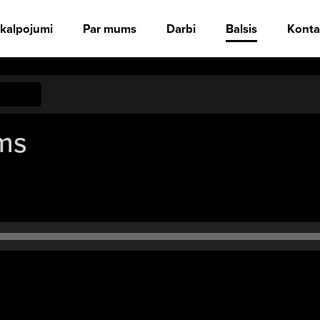
kalpojumi
Par mums
Darbi
Balsis
Konta
ums