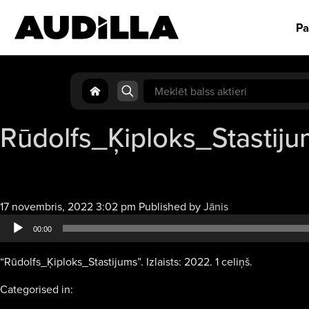
Pa
Search
for:
Rūdolfs_Ķiploks_Stastij
Audio
17 novembris, 2022 3:02 pm
Published by
Jānis
atskaņotājs
00:00
“Rūdolfs_Ķiploks_Stastijums”. Izlaists: 2022. 1 celiņš.
Categorised in: