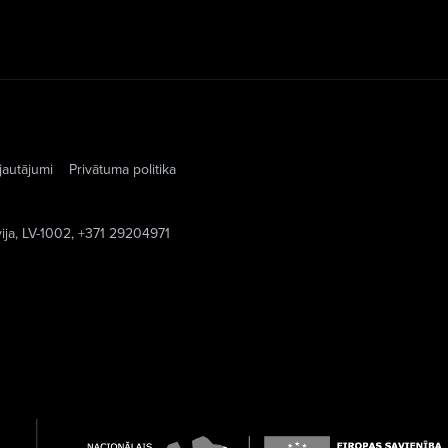
jautājumi
Privātuma politika
vija, LV-1002, +371 29204971