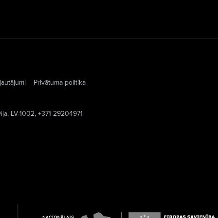
jautājumi
Privātuma politika
vija, LV-1002, +371 29204971