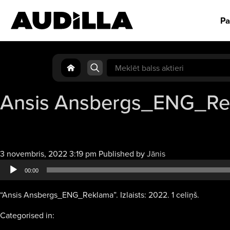
Pa
Search
for:
Ansis Ansbergs_ENG_Re
Audio
3 novembris, 2022 3:19 pm
Published by
Jānis
atskaņotājs
00:00
“Ansis Ansbergs_ENG_Reklama”. Izlaists: 2022. 1 celiņš.
Categorised in: