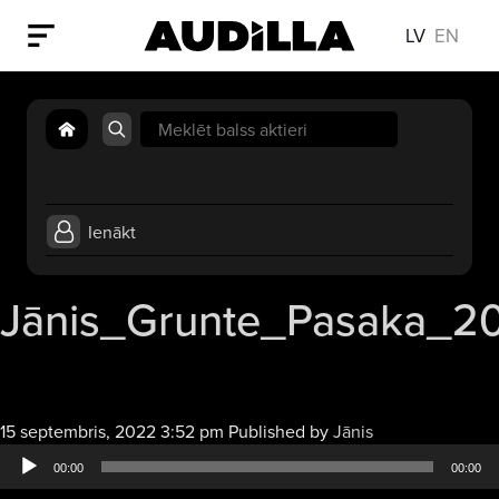
LV
EN
Search
for:
Ienākt
Jānis_Grunte_Pasaka_2
Audio
15 septembris, 2022 3:52 pm
Published by
Jānis
atskaņotājs
00:00
00:00