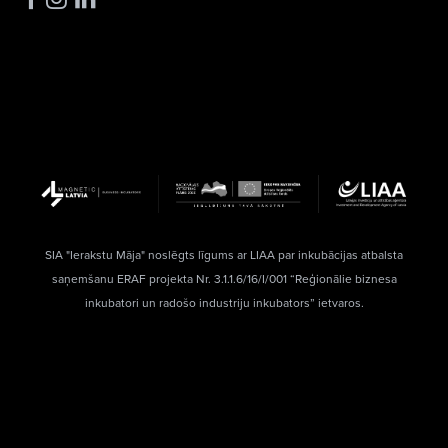
SIA "Ierakstu Māja" noslēgts līgums ar LIAA par inkubācijas atbalsta
saņemšanu ERAF projekta Nr. 3.1.1.6/16/I/001 “Reģionālie biznesa
inkubatori un radošo industriju inkubators” ietvaros.