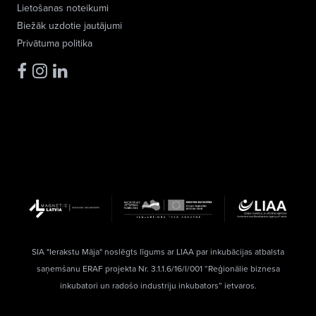
Lietošanas noteikumi
Biežāk uzdotie jautājumi
Privātuma politika
SIA "Ierakstu Māja" noslēgts līgums ar LIAA par inkubācijas atbalsta
saņemšanu ERAF projekta Nr. 3.1.1.6/16/I/001 “Reģionālie biznesa
inkubatori un radošo industriju inkubators” ietvaros.