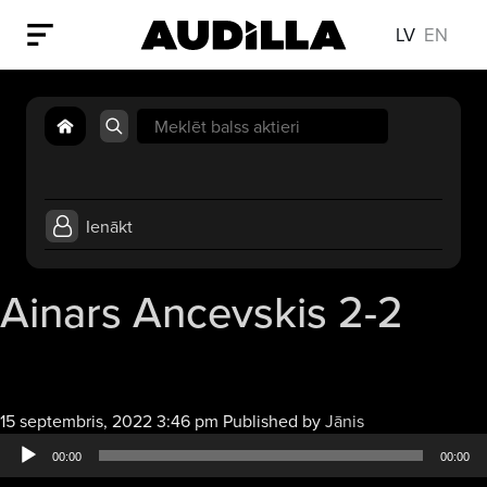
LV
EN
Search
for:
Ienākt
Ainars Ancevskis 2-2
Audio
15 septembris, 2022 3:46 pm
Published by
Jānis
atskaņotājs
00:00
00:00