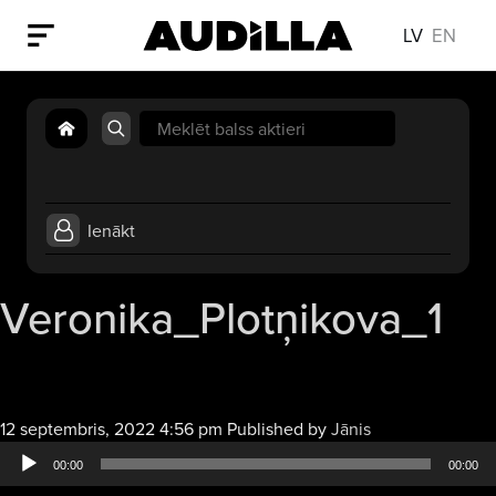
LV
EN
Search
for:
Ienākt
Veronika_Plotņikova_1
Audio
12 septembris, 2022 4:56 pm
Published by
Jānis
atskaņotājs
00:00
00:00