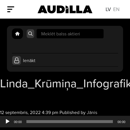
LV
EN
Search
for:
Ienākt
Linda_Krūmiņa_Infografi
Audio
12 septembris, 2022 4:39 pm
Published by
Jānis
atskaņotājs
00:00
00:00