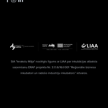
SIA "Ierakstu Māja" noslēgts līgums ar LIAA par inkubācijas atbalsta
saņemšanu ERAF projekta Nr. 3.1.1.6/16/I/001 “Reģionālie biznesa
inkubatori un radošo industriju inkubators” ietvaros.