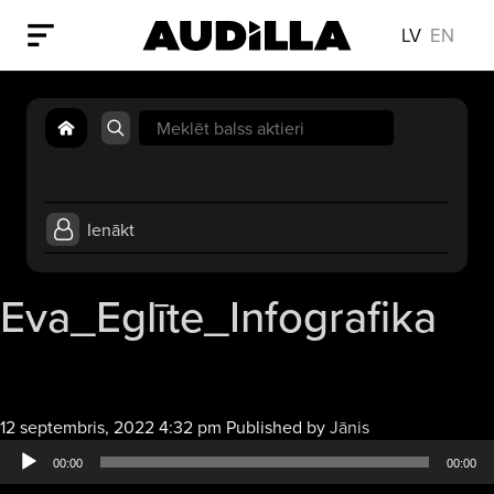
LV
EN
Search
for:
Ienākt
Eva_Eglīte_Infografika
Audio
12 septembris, 2022 4:32 pm
Published by
Jānis
atskaņotājs
00:00
00:00